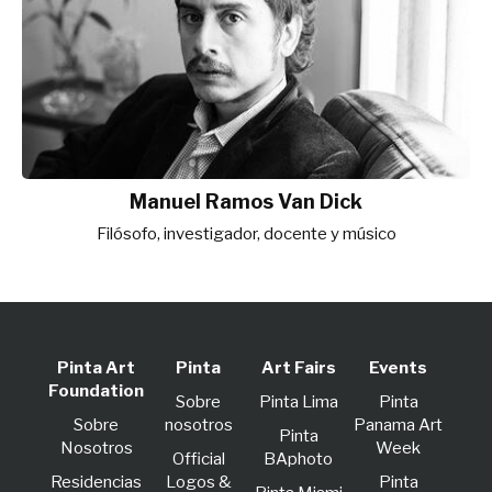
Manuel Ramos Van Dick
Filósofo, investigador, docente y músico
Pinta Art
Pinta
Art Fairs
Events
Foundation
Sobre
Pinta Lima
Pinta
Sobre
nosotros
Panama Art
Pinta
Nosotros
Week
Official
BAphoto
Residencias
Logos &
Pinta