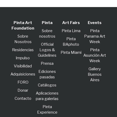
Pinta Art
Pinta
Art Fairs
Events
Foundation
Sobre
Pinta Lima
Pinta
Sobre
nosotros
Panama Art
Pinta
Nosotros
Week
Official
BAphoto
Residencias
Logos &
Pinta
Pinta Miami
Guidelines
Asunción Art
lmpulso
Week
Prensa
Visibilidad
Gallery
Ediciones
Adquisiciones
Buenos
pasadas
Aires
FORO
Catálogos
Donar
Aplicaciones
Contacto
para galerías
Pinta
Experience