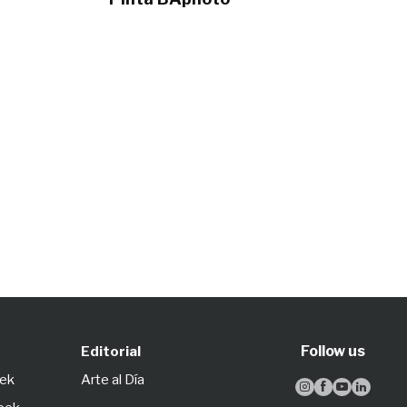
Follow us
Editorial
eek
Arte al Día



