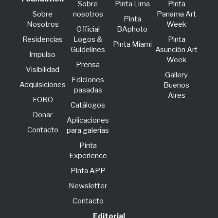
Sobre
Pinta Lima
Pinta
Sobre
nosotros
Panama Art
Pinta
Nosotros
Week
Official
BAphoto
Residencias
Logos &
Pinta
Pinta Miami
Guidelines
Asunción Art
lmpulso
Week
Prensa
Visibilidad
Gallery
Ediciones
Adquisiciones
Buenos
pasadas
Aires
FORO
Catálogos
Donar
Aplicaciones
Contacto
para galerías
Pinta
Experience
Pinta APP
Newsletter
Contacto
Editorial