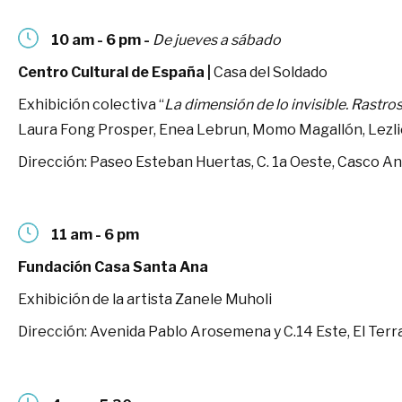
10 am - 6 pm -
De jueves a sábado
Centro Cultural de España |
Casa del Soldado
Exhibición ​​colectiva “
La dimensión de lo invisible. Rastr
Laura Fong Prosper, Enea Lebrun, Momo Magallón, Lezlie
Dirección: Paseo Esteban Huertas, C. 1a Oeste, Casco A
11 am - 6 pm
Fundación Casa Santa Ana
Exhibición de la artista Zanele Muholi
Dirección: Avenida Pablo Arosemena y C.14 Este, El Terr