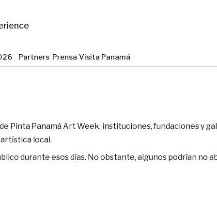
erience
 2026
Partners
Prensa
Visita Panamá
co de Pinta Panamá Art Week, instituciones, fundaciones y ga
rtística local.
ico durante esos días. No obstante, algunos podrían no abri