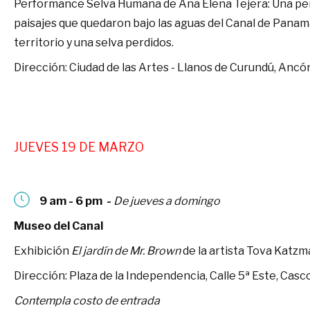
Performance Selva Humana de Ana Elena Tejera: Una pe
paisajes que quedaron bajo las aguas del Canal de Panam
territorio y una selva perdidos.
Dirección: Ciudad de las Artes - Llanos de Curundú, Ancó
JUEVES 19 DE MARZO
9 am - 6 pm -
De jueves a domingo
Museo del Cana
l
Exhibición
El jardín de Mr. Brown
de la artista Tova Katz
Dirección: Plaza de la Independencia, Calle 5ª Este, Cas
Contempla costo de entrada