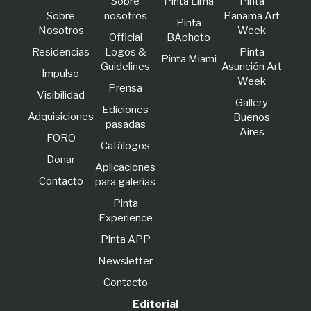
Sobre
Pinta Lima
Pinta
Sobre
nosotros
Panama Art
Pinta
Nosotros
Week
Official
BAphoto
Residencias
Logos &
Pinta
Pinta Miami
Guidelines
Asunción Art
lmpulso
Week
Prensa
Visibilidad
Gallery
Ediciones
Adquisiciones
Buenos
pasadas
Aires
FORO
Catálogos
Donar
Aplicaciones
Contacto
para galerías
Pinta
Experience
Pinta APP
Newsletter
Contacto
Editorial