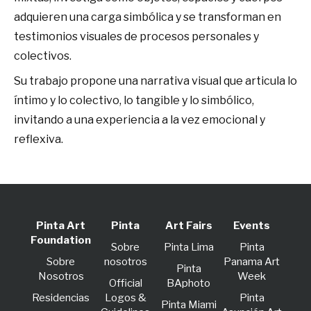
adquieren una carga simbólica y se transforman en
testimonios visuales de procesos personales y
colectivos.
Su trabajo propone una narrativa visual que articula lo
íntimo y lo colectivo, lo tangible y lo simbólico,
invitando a una experiencia a la vez emocional y
reflexiva.
Pinta Art
Pinta
Art Fairs
Events
Foundation
Sobre
Pinta Lima
Pinta
Sobre
nosotros
Panama Art
Pinta
Nosotros
Week
Official
BAphoto
Residencias
Logos &
Pinta
Pinta Miami