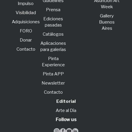
Guidelines
Asunción Art
lmpulso
Week
Prensa
Visibilidad
Gallery
Ediciones
Adquisiciones
Buenos
pasadas
Aires
FORO
Catálogos
Donar
Aplicaciones
Contacto
para galerías
Pinta
Experience
Pinta APP
Newsletter
Contacto
Editorial
Arte al Día
Follow us



