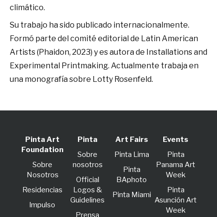
climático.
Su trabajo ha sido publicado internacionalmente.
Formó parte del comité editorial de Latin American
Artists (Phaidon, 2023) y es autora de Installations and
Experimental Printmaking. Actualmente trabaja en
una monografía sobre Lotty Rosenfeld.
Pinta Art
Pinta
Art Fairs
Events
Foundation
Sobre
Pinta Lima
Pinta
Sobre
nosotros
Panama Art
Pinta
Nosotros
Week
Official
BAphoto
Residencias
Logos &
Pinta
Pinta Miami
Guidelines
Asunción Art
lmpulso
Week
Prensa