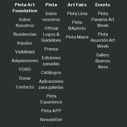
Pinta Art
Pinta
Art Fairs
Events
Foundation
Sobre
Pinta Lima
Pinta
Sobre
nosotros
Panama Art
Pinta
Nosotros
Week
Official
BAphoto
Residencias
Logos &
Pinta
Pinta Miami
Guidelines
Asunción Art
lmpulso
Week
Prensa
Visibilidad
Gallery
Ediciones
Adquisiciones
Buenos
pasadas
Aires
FORO
Catálogos
Donar
Aplicaciones
Contacto
para galerías
Pinta
Experience
Pinta APP
Newsletter