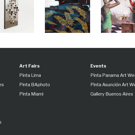
Art Fairs
Events
Pinta Lima
Pinta Panama Art W
es
Pinta BAphoto
Pinta Asunción Art 
Pinta Miami
Gallery Buenos Aires
s