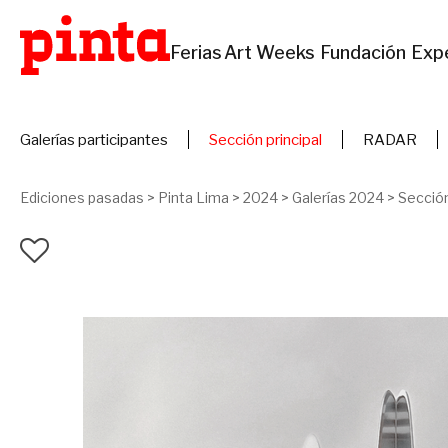
Ferias
Art Weeks
Fundación
Exp
Galerías participantes
Sección principal
RADAR
Ediciones pasadas
>
Pinta Lima
>
2024
>
Galerías 2024
>
Sección