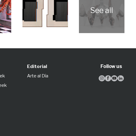
Follow us
Editorial
eek
Arte al Día




Week