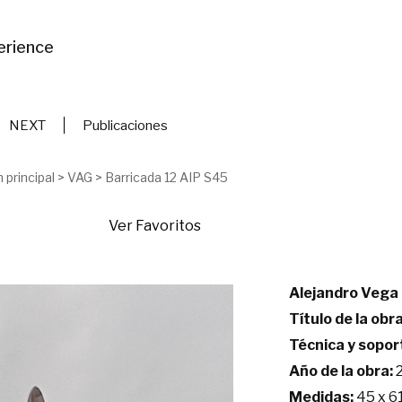
erience
NEXT
Publicaciones
 principal
>
VAG
>
Barricada 12 AIP S45
Ver Favoritos
Alejandro Vega
Título de la obra
Técnica y sopor
Año de la obra:
Medidas:
45 x 6