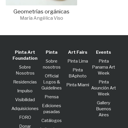
Geometrías orgánicas
María Angélica Viso
Pinta Art
Pinta
Art Fairs
Events
Foundation
Sobre
Pinta Lima
Pinta
Sobre
nosotros
Panama Art
Pinta
Nosotros
Week
Official
BAphoto
Residencias
Logos &
Pinta
Pinta Miami
Guidelines
Asunción Art
lmpulso
Week
Prensa
Visibilidad
Gallery
Ediciones
Adquisiciones
Buenos
pasadas
Aires
FORO
Catálogos
Donar