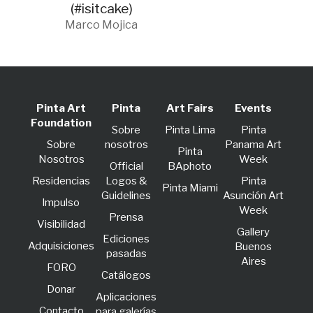
(#isitcake)
Marco Mojica
Pinta Art
Pinta
Art Fairs
Events
Foundation
Sobre
Pinta Lima
Pinta
Sobre
nosotros
Panama Art
Pinta
Nosotros
Week
Official
BAphoto
Residencias
Logos &
Pinta
Pinta Miami
Guidelines
Asunción Art
lmpulso
Week
Prensa
Visibilidad
Gallery
Ediciones
Adquisiciones
Buenos
pasadas
Aires
FORO
Catálogos
Donar
Aplicaciones
Contacto
para galerías