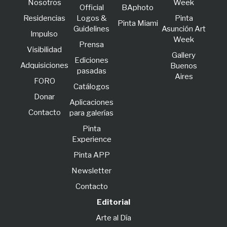
Nosotros
Week
Official
BAphoto
Residencias
Logos &
Pinta
Pinta Miami
Guidelines
Asunción Art
lmpulso
Week
Prensa
Visibilidad
Gallery
Ediciones
Adquisiciones
Buenos
pasadas
Aires
FORO
Catálogos
Donar
Aplicaciones
Contacto
para galerías
Pinta
Experience
Pinta APP
Newsletter
Contacto
Editorial
Arte al Día