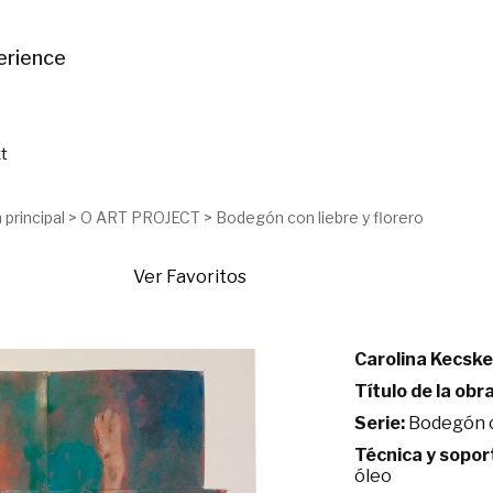
erience
t
 principal
>
O ART PROJECT
>
Bodegón con liebre y florero
Ver Favoritos
Carolina Kecsk
Título de la obra
Serie:
Bodegón co
Técnica y sopor
óleo