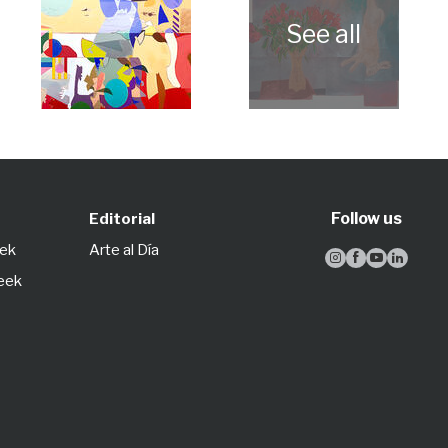
Follow us
Editorial
eek
Arte al Día




Week