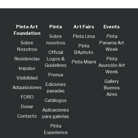
Pinta Art
Pinta
Art Fairs
Events
Foundation
Sobre
Pinta Lima
Pinta
Sobre
nosotros
Panama Art
Pinta
Nosotros
Week
Official
BAphoto
Residencias
Logos &
Pinta
Pinta Miami
Guidelines
Asunción Art
lmpulso
Week
Prensa
Visibilidad
Gallery
Ediciones
Adquisiciones
Buenos
pasadas
Aires
FORO
Catálogos
Donar
Aplicaciones
Contacto
para galerías
Pinta
Experience