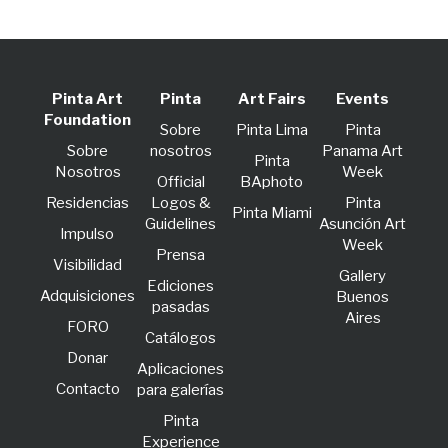
Pinta Art
Pinta
Art Fairs
Events
Foundation
Sobre
Pinta Lima
Pinta
Sobre
nosotros
Panama Art
Pinta
Nosotros
Week
Official
BAphoto
Residencias
Logos &
Pinta
Pinta Miami
Guidelines
Asunción Art
lmpulso
Week
Prensa
Visibilidad
Gallery
Ediciones
Adquisiciones
Buenos
pasadas
Aires
FORO
Catálogos
Donar
Aplicaciones
Contacto
para galerías
Pinta
Experience