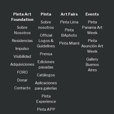
Pinta Art
Pinta
Art Fairs
Events
Foundation
Sobre
Pinta Lima
Pinta
Sobre
nosotros
Panama Art
Pinta
Nosotros
Week
Official
BAphoto
Residencias
Logos &
Pinta
Pinta Miami
Guidelines
Asunción Art
lmpulso
Week
Prensa
Visibilidad
Gallery
Ediciones
Adquisiciones
Buenos
pasadas
Aires
FORO
Catálogos
Donar
Aplicaciones
Contacto
para galerías
Pinta
Experience
Pinta APP