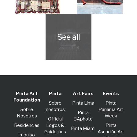
Pinta Art
Pinta
Art Fairs
Events
Foundation
Sobre
Pinta Lima
Pinta
Sobre
nosotros
Panama Art
Pinta
Nosotros
Week
Official
BAphoto
Residencias
Logos &
Pinta
Pinta Miami
Guidelines
Asunción Art
lmpulso