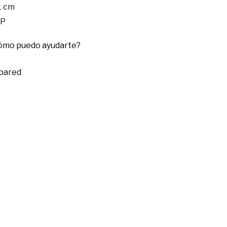
1 cm
AP
cómo puedo ayudarte?
 pared