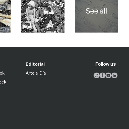
Follow us
Editorial
eek
Arte al Día




Week