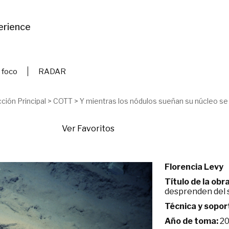
erience
 foco
RADAR
ción Principal
>
COTT
>
Y mientras los nódulos sueñan su núcleo s
Ver Favoritos
Florencia Levy
Título de la obra
desprenden del
Técnica y sopor
Año de toma:
20