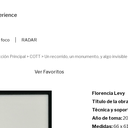
erience
 foco
RADAR
ción Principal
>
COTT
>
Un recorrido, un monumento, y algo invisible
Ver Favoritos
Florencia Levy
Título de la obra
Técnica y sopor
Año de toma:
20
Medidas:
66 x 6