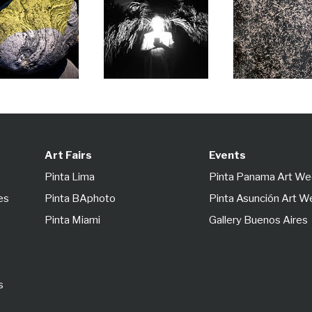
Art Fairs
Events
Pinta Lima
Pinta Panama Art W
es
Pinta BAphoto
Pinta Asunción Art 
Pinta Miami
Gallery Buenos Aires
s