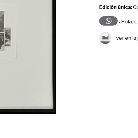
Edición única:
Co
¿Hola, 
ver en la