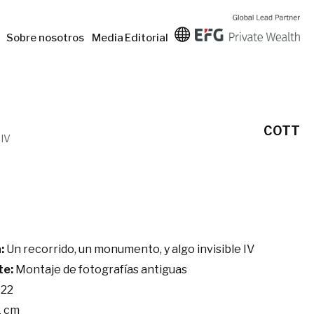
Sobre nosotros
Media
Editorial
COTT
 IV
:
Un recorrido, un monumento, y algo invisible IV
te:
Montaje de fotografías antiguas
22
1 cm