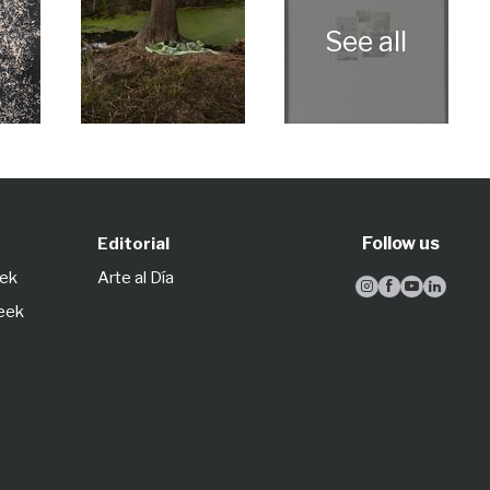
Follow us
Editorial
eek
Arte al Día




Week