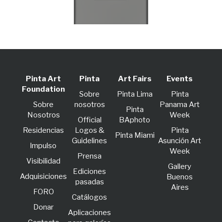
Pinta Art
Pinta
Art Fairs
Events
Foundation
Sobre
Pinta Lima
Pinta
Sobre
nosotros
Panama Art
Pinta
Nosotros
Week
Official
BAphoto
Residencias
Logos &
Pinta
Pinta Miami
Guidelines
Asunción Art
lmpulso
Week
Prensa
Visibilidad
Gallery
Ediciones
Adquisiciones
Buenos
pasadas
Aires
FORO
Catálogos
Donar
Aplicaciones