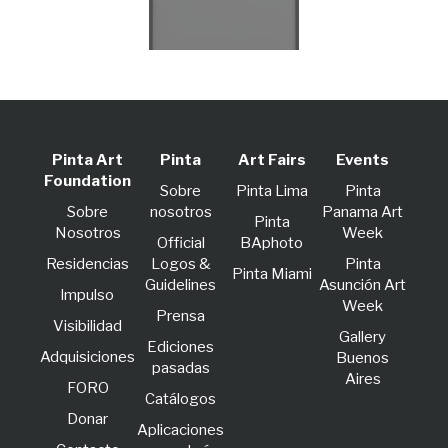
Pinta Art
Pinta
Art Fairs
Events
Foundation
Sobre
Pinta Lima
Pinta
Sobre
nosotros
Panama Art
Pinta
Nosotros
Week
Official
BAphoto
Residencias
Logos &
Pinta
Pinta Miami
Guidelines
Asunción Art
lmpulso
Week
Prensa
Visibilidad
Gallery
Ediciones
Adquisiciones
Buenos
pasadas
Aires
FORO
Catálogos
Donar
Aplicaciones