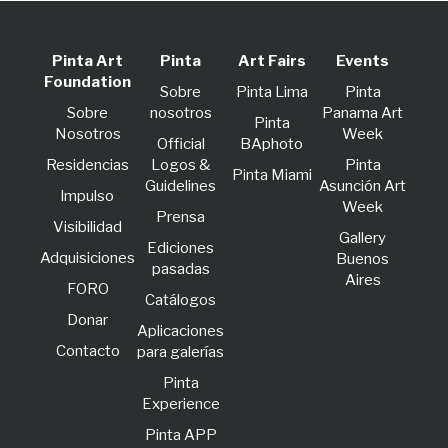
Pinta Art
Pinta
Art Fairs
Events
Foundation
Sobre
Pinta Lima
Pinta
Sobre
nosotros
Panama Art
Pinta
Nosotros
Week
Official
BAphoto
Residencias
Logos &
Pinta
Pinta Miami
Guidelines
Asunción Art
lmpulso
Week
Prensa
Visibilidad
Gallery
Ediciones
Adquisiciones
Buenos
pasadas
Aires
FORO
Catálogos
Donar
Aplicaciones
Contacto
para galerías
Pinta
Experience
Pinta APP