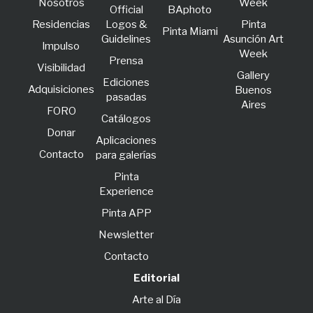
Nosotros
Week
Official
BAphoto
Residencias
Logos &
Pinta
Pinta Miami
Guidelines
Asunción Art
lmpulso
Week
Prensa
Visibilidad
Gallery
Ediciones
Adquisiciones
Buenos
pasadas
Aires
FORO
Catálogos
Donar
Aplicaciones
Contacto
para galerías
Pinta
Experience
Pinta APP
Newsletter
Contacto
Editorial
Arte al Día