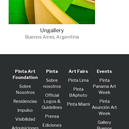
Ungallery
Buenos Aires, Argentina
Pinta Art
Pinta
Art Fairs
Events
Foundation
Sobre
Pinta Lima
Pinta
Sobre
nosotros
Panama Art
Pinta
Nosotros
Week
Official
BAphoto
Residencias
Logos &
Pinta
Pinta Miami
Guidelines
Asunción Art
lmpulso
Week
Prensa
Visibilidad
Gallery
Ediciones
Adquisiciones
Buenos