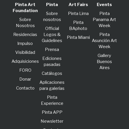
Pinta Art
Pinta
Art Fairs
Events
Foundation
Sobre
Pinta Lima
Pinta
Sobre
nosotros
Panama Art
Pinta
Nosotros
Week
Official
BAphoto
Residencias
Logos &
Pinta
Pinta Miami
Guidelines
Asunción Art
lmpulso
Week
Prensa
Visibilidad
Gallery
Ediciones
Adquisiciones
Buenos
pasadas
Aires
FORO
Catálogos
Donar
Aplicaciones
Contacto
para galerías
Pinta
Experience
Pinta APP
Newsletter