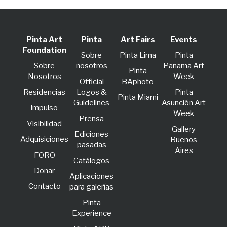
Pinta Art
Pinta
Art Fairs
Events
Foundation
Sobre
Pinta Lima
Pinta
Sobre
nosotros
Panama Art
Pinta
Nosotros
Week
Official
BAphoto
Residencias
Logos &
Pinta
Pinta Miami
Guidelines
Asunción Art
lmpulso
Week
Prensa
Visibilidad
Gallery
Ediciones
Adquisiciones
Buenos
pasadas
Aires
FORO
Catálogos
Donar
Aplicaciones
Contacto
para galerías
Pinta
Experience