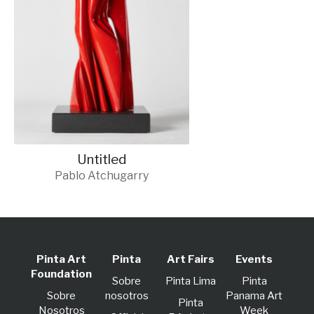
Untitled
Pablo Atchugarry
Pinta Art
Pinta
Art Fairs
Events
Foundation
Sobre
Pinta Lima
Pinta
Sobre
nosotros
Panama Art
Pinta
Nosotros
Week