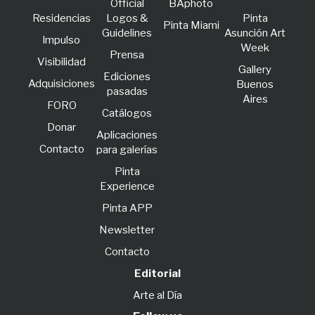
Official
BAphoto
Residencias
Logos &
Pinta
Pinta Miami
Guidelines
Asunción Art
lmpulso
Week
Prensa
Visibilidad
Gallery
Ediciones
Adquisiciones
Buenos
pasadas
Aires
FORO
Catálogos
Donar
Aplicaciones
Contacto
para galerías
Pinta
Experience
Pinta APP
Newsletter
Contacto
Editorial
Arte al Día