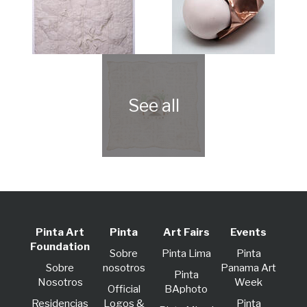
Pinta Art
Pinta
Art Fairs
Events
Foundation
Sobre
Pinta Lima
Pinta
Sobre
nosotros
Panama Art
Pinta
Nosotros
Week
Official
BAphoto
Residencias
Logos &
Pinta