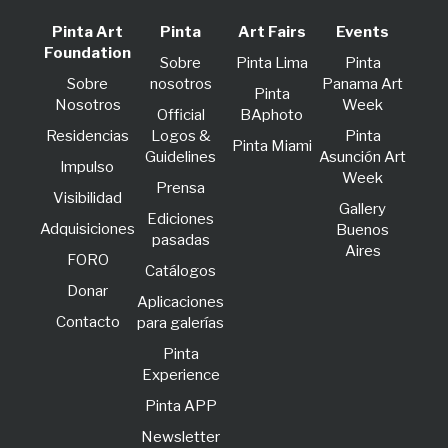
Pinta Art
Pinta
Art Fairs
Events
Foundation
Sobre
Pinta Lima
Pinta
Sobre
nosotros
Panama Art
Pinta
Nosotros
Week
Official
BAphoto
Residencias
Logos &
Pinta
Pinta Miami
Guidelines
Asunción Art
lmpulso
Week
Prensa
Visibilidad
Gallery
Ediciones
Adquisiciones
Buenos
pasadas
Aires
FORO
Catálogos
Donar
Aplicaciones
Contacto
para galerías
Pinta
Experience
Pinta APP
Newsletter