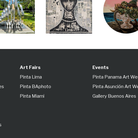
Art Fairs
Events
Pinta Lima
Pinta Panama Art W
es
Pinta BAphoto
Pinta Asunción Art 
Pinta Miami
Gallery Buenos Aires
s