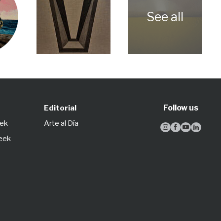
Follow us
Editorial
eek
Arte al Día




Week