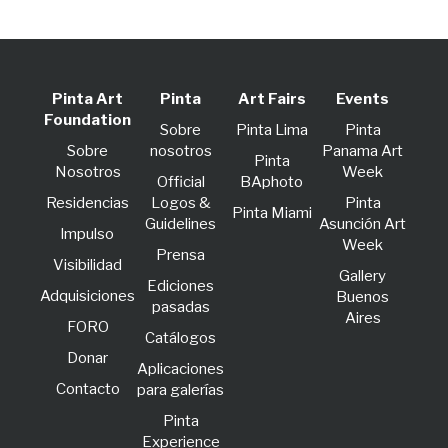
Pinta Art
Pinta
Art Fairs
Events
Foundation
Sobre
Pinta Lima
Pinta
Sobre
nosotros
Panama Art
Pinta
Nosotros
Week
Official
BAphoto
Residencias
Logos &
Pinta
Pinta Miami
Guidelines
Asunción Art
lmpulso
Week
Prensa
Visibilidad
Gallery
Ediciones
Adquisiciones
Buenos
pasadas
Aires
FORO
Catálogos
Donar
Aplicaciones
Contacto
para galerías
Pinta
Experience