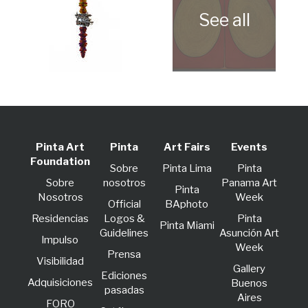
Pinta Art
Pinta
Art Fairs
Events
Foundation
Sobre
Pinta Lima
Pinta
Sobre
nosotros
Panama Art
Pinta
Nosotros
Week
Official
BAphoto
Residencias
Logos &
Pinta
Pinta Miami
Guidelines
Asunción Art
lmpulso
Week
Prensa
Visibilidad
Gallery
Ediciones
Adquisiciones
Buenos
pasadas
Aires
FORO