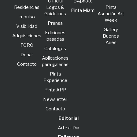
Official
BAphoto
Residencias
Logos &
Pinta
Pinta Miami
Guidelines
Asunción Art
lmpulso
Week
Prensa
Visibilidad
Gallery
Ediciones
Adquisiciones
Buenos
pasadas
Aires
FORO
Catálogos
Donar
Aplicaciones
Contacto
para galerías
Pinta
Experience
Pinta APP
Newsletter
Contacto
Editorial
Arte al Día