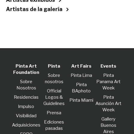
Artistas de la galería
Pinta Art
Pinta
Art Fairs
Events
Foundation
Sobre
Pinta Lima
Pinta
Sobre
nosotros
Panama Art
Pinta
Nosotros
Week
Official
BAphoto
Residencias
Logos &
Pinta
Pinta Miami
Guidelines
Asunción Art
lmpulso
Week
Prensa
Visibilidad
Gallery
Ediciones
Adquisiciones
Buenos
pasadas
Aires