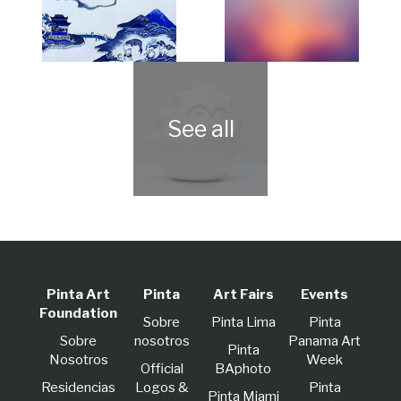
Pinta Art
Pinta
Art Fairs
Events
Foundation
Sobre
Pinta Lima
Pinta
Sobre
nosotros
Panama Art
Pinta
Nosotros
Week
Official
BAphoto
Residencias
Logos &
Pinta
Pinta Miami