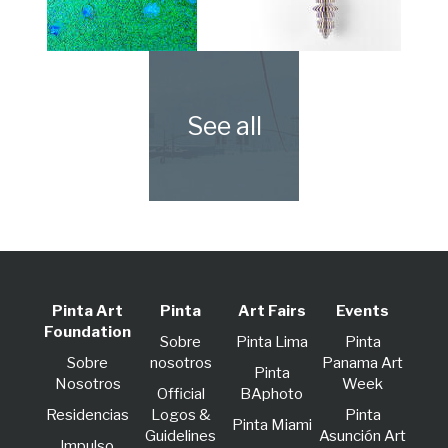
Pinta Art
Pinta
Art Fairs
Events
Foundation
Sobre
Pinta Lima
Pinta
Sobre
nosotros
Panama Art
Pinta
Nosotros
Week
Official
BAphoto
Residencias
Logos &
Pinta
Pinta Miami
Guidelines
Asunción Art
lmpulso