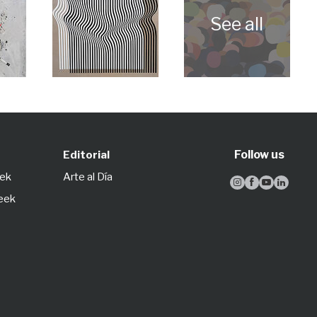
Follow us
Editorial
eek
Arte al Día




Week