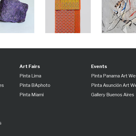
Art Fairs
Events
Pinta Lima
Pinta Panama Art W
es
Pinta BAphoto
Pinta Asunción Art 
Pinta Miami
Gallery Buenos Aires
s