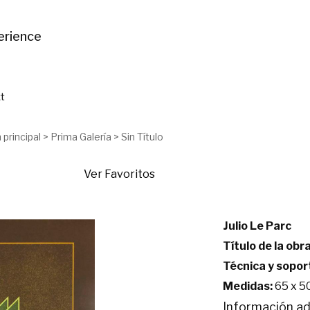
erience
t
 principal
>
Prima Galería
>
Sin Título
Ver Favoritos
Julio Le Parc
Título de la obra
Técnica y sopor
Medidas:
65 x 5
Información ad