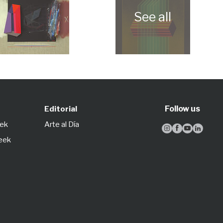
Follow us
Editorial
eek
Arte al Día




Week