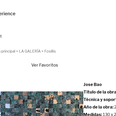
erience
t
 principal
>
LA GALERÍA
>
Fosillis
Ver Favoritos
Jose Bao
Título de la obra
Técnica y sopor
Año de la obra:
2
Medidas:
130 x 