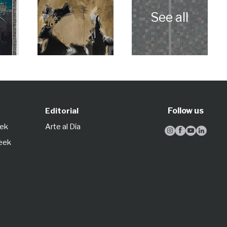
Follow us
Editorial
eek
Arte al Día




Week