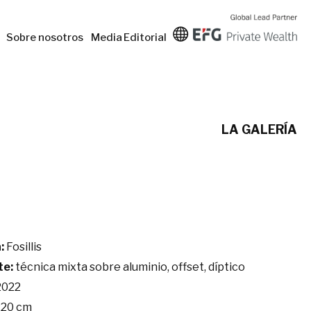
Sobre nosotros
Media
Editorial
LA GALERÍA
:
Fosillis
te:
técnica mixta sobre aluminio, offset, díptico
022
220 cm