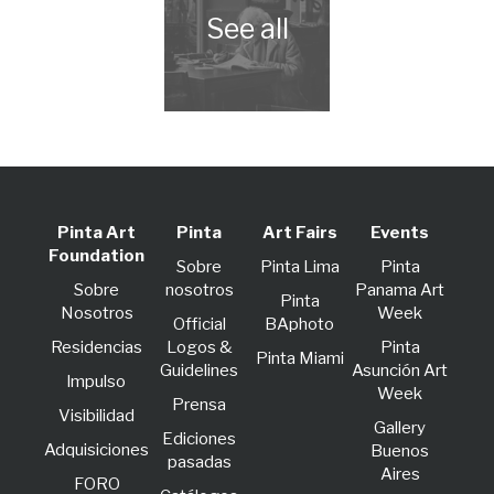
Pinta Art
Pinta
Art Fairs
Events
Foundation
Sobre
Pinta Lima
Pinta
Sobre
nosotros
Panama Art
Pinta
Nosotros
Week
Official
BAphoto
Residencias
Logos &
Pinta
Pinta Miami
Guidelines
Asunción Art
lmpulso
Week
Prensa
Visibilidad
Gallery
Ediciones
Adquisiciones
Buenos
pasadas
Aires
FORO