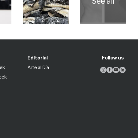
Follow us
Editorial
eek
Arte al Día




Week