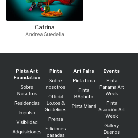
Catrina
Andrea Guedella
Pinta Art
Pinta
Art Fairs
Events
Foundation
Sobre
Pinta Lima
Pinta
Sobre
nosotros
Panama Art
Pinta
Nosotros
Week
Official
BAphoto
Residencias
Logos &
Pinta
Pinta Miami
Guidelines
Asunción Art
lmpulso
Week
Prensa
Visibilidad
Gallery
Ediciones
Adquisiciones
Buenos
pasadas