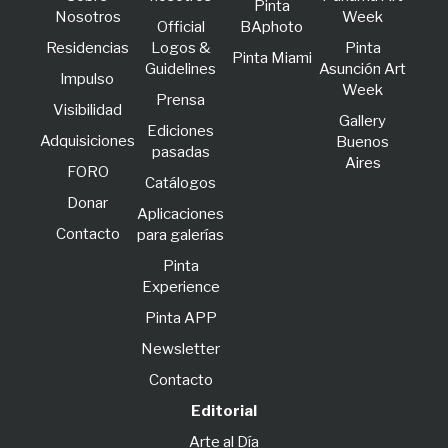
Pinta
Nosotros
Week
Official
BAphoto
Residencias
Logos &
Pinta
Pinta Miami
Guidelines
Asunción Art
lmpulso
Week
Prensa
Visibilidad
Gallery
Ediciones
Adquisiciones
Buenos
pasadas
Aires
FORO
Catálogos
Donar
Aplicaciones
Contacto
para galerías
Pinta
Experience
Pinta APP
Newsletter
Contacto
Editorial
Arte al Día