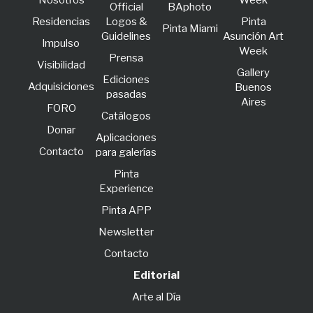
Nosotros
Week
Official
BAphoto
Residencias
Logos &
Pinta
Pinta Miami
Guidelines
Asunción Art
lmpulso
Week
Prensa
Visibilidad
Gallery
Ediciones
Adquisiciones
Buenos
pasadas
Aires
FORO
Catálogos
Donar
Aplicaciones
Contacto
para galerías
Pinta
Experience
Pinta APP
Newsletter
Contacto
Editorial
Arte al Día