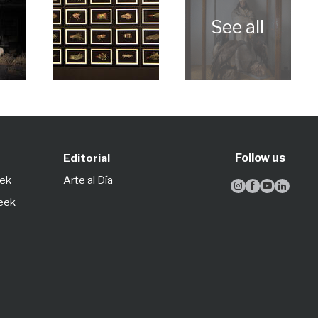
Follow us
Editorial
eek
Arte al Día




Week