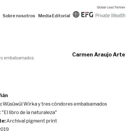
Sobre nosotros
Media
Editorial
Carmen Araujo Arte
res embalsamados
ñán
:
Wüsüwül Wirka y tres cóndores embalsamados
: "El libro de la naturaleza"
te:
Archival pigment print
019