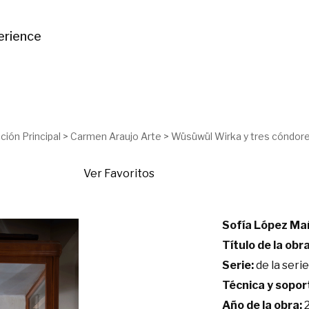
erience
ción Principal
>
Carmen Araujo Arte
>
Wüsüwül Wirka y tres cóndo
Ver Favoritos
Sofía López Ma
Título de la obra
Serie:
de la serie
Técnica y sopor
Año de la obra:
2