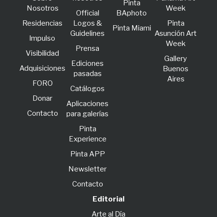
Pinta
Nosotros
Week
Official
BAphoto
Residencias
Logos &
Pinta
Pinta Miami
Guidelines
Asunción Art
lmpulso
Week
Prensa
Visibilidad
Gallery
Ediciones
Adquisiciones
Buenos
pasadas
Aires
FORO
Catálogos
Donar
Aplicaciones
Contacto
para galerías
Pinta
Experience
Pinta APP
Newsletter
Contacto
Editorial
Arte al Día