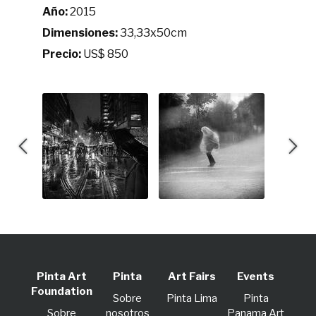
Año:
2015
Dimensiones:
33,33x50cm
Precio:
US$ 850
Pinta Art
Pinta
Art Fairs
Events
Foundation
Sobre
Pinta Lima
Pinta
Sobre
nosotros
Panama Art