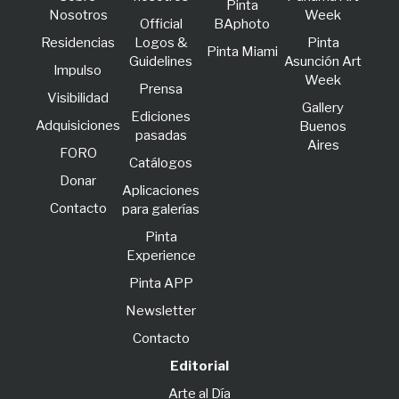
Pinta
Nosotros
Week
Official
BAphoto
Residencias
Logos &
Pinta
Pinta Miami
Guidelines
Asunción Art
lmpulso
Week
Prensa
Visibilidad
Gallery
Ediciones
Adquisiciones
Buenos
pasadas
Aires
FORO
Catálogos
Donar
Aplicaciones
Contacto
para galerías
Pinta
Experience
Pinta APP
Newsletter
Contacto
Editorial
Arte al Día