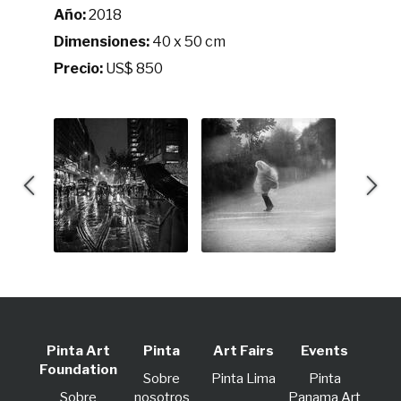
Año:
2018
Dimensiones:
40 x 50 cm
Precio:
US$ 850
Pinta Art
Pinta
Art Fairs
Events
Foundation
Sobre
Pinta Lima
Pinta
Sobre
nosotros
Panama Art