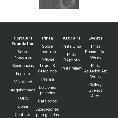
Pinta Art
Pinta
Art Fairs
Events
Foundation
Sobre
Pinta Lima
Pinta
Sobre
nosotros
Panama Art
Pinta
Nosotros
Week
Official
BAphoto
Residencias
Logos &
Pinta
Pinta Miami
Guidelines
Asunción Art
lmpulso
Week
Prensa
Visibilidad
Gallery
Ediciones
Adquisiciones
Buenos
pasadas
Aires
FORO
Catálogos
Donar
Aplicaciones
Contacto
para galerías