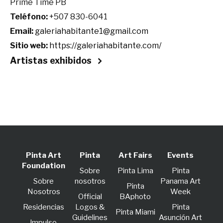
Prime Time PB
Teléfono:
+507 830-6041
Email:
galeriahabitante1@gmail.com
Sitio web:
https://galeriahabitante.com/
Artistas exhibidos
Pinta Art
Pinta
Art Fairs
Events
Foundation
Sobre
Pinta Lima
Pinta
Sobre
nosotros
Panama Art
Pinta
Nosotros
Week
Official
BAphoto
Residencias
Logos &
Pinta
Pinta Miami
Guidelines
Asunción Art
lmpulso